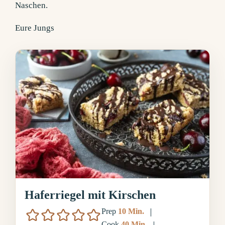
Naschen.
Eure Jungs
Haferriegel mit Kirschen
Minuten
Prep
10
Min.
Minuten
Cook
40
Min.