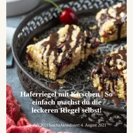
Haferriegel mit Kirschen | So
einfach machst du die
leckeren Riegel selbst!
28. Juli 2021
Sascha
Aktualisiert:
4. August 2021