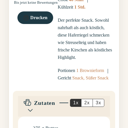
Bis jetzt keine Bewertungen
Stunde
Kühlzeit
1
Std.
Drucken
Der perfekte Snack. Sowohl
nahrhaft als auch köstlich,
diese Haferriegel schmecken
wie Streuselteig und haben
frische Kirschen als köstliches
Highlight.
Portionen
1
Brownieform
Gericht
Snack, Süßer Snack
Zutaten
1x
2x
3x