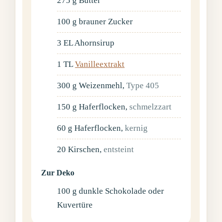
275
g
Butter
100
g
brauner Zucker
3
EL
Ahornsirup
1
TL
Vanilleextrakt
300
g
Weizenmehl
,
Type 405
150
g
Haferflocken
,
schmelzzart
60
g
Haferflocken
,
kernig
20
Kirschen
,
entsteint
Zur Deko
100
g
dunkle Schokolade oder
Kuvertüre