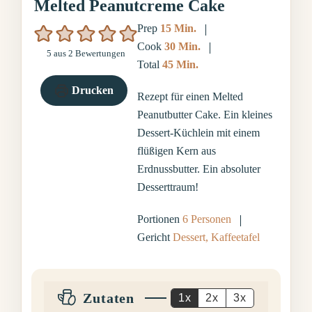
Melted Peanutcreme Cake
Minuten
Prep
15
Min.
Minuten
Cook
30
Min.
5
aus
2
Bewertungen
Minuten
Total
45
Min.
Drucken
Rezept für einen Melted
Peanutbutter Cake. Ein kleines
Dessert-Küchlein mit einem
flüßigen Kern aus
Erdnussbutter. Ein absoluter
Desserttraum!
Portionen
6
Personen
Gericht
Dessert, Kaffeetafel
Zutaten
1x
2x
3x