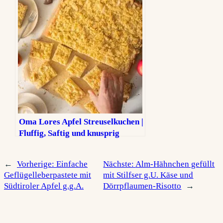
Oma Lores Apfel Streuselkuchen |
Fluffig, Saftig und knusprig
←
Vorherige:
Einfache
Nächste:
Alm-Hähnchen gefüllt
Geflügelleberpastete mit
mit Stilfser g.U. Käse und
Südtiroler Apfel g.g.A.
Dörrpflaumen-Risotto
→