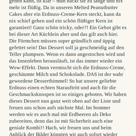
gehen kann, ist klar – man backt sie zu lange und nix
mehr ist flüßig. Da in unseren Melted Peanutbutter
Cakes aber ein Erdnuss-Creme-Kern steckt, kann da
nix schief gehen und ein schön flüßiger Kern ist
garantiert! Ganz schön tricky, oder?! Ein Gebot gibt es
bei dieser Art Küchlein aber und das gilt auch hier.
Die Förmchen müssen super gründlich und üppig
gefettet sein! Das Dessert soll ja geschmeidig auf den
Teller plumpsen. Wenn es dann angestochen wird und
das Innenleben herausläuft, ist das immer wieder ein
Wow-Effekt. Dann vermischt sich die Erdnuss-Creme,
geschäumte Milch und Schokolade. DAS ist der wahr
gewordene Desserthimmel! So hat unsere geliebte
Erdnuss einen echten Starauftritt und auch für die
Geschmacksknospen ist so einiges geboten. Wir haben
dieses Dessert nun ganz weit oben auf der Liste und
freuen uns schon aufs nächste Mal. Im Sommer
werden wir es auch mal mit Erdbeeren als Deko
zubereiten, denn das ist mit Sicherheit auch eine
geniale Kombi!! Hach, wir freuen uns und beim
Anblick der Bilder könnten wir auch sofort wieder