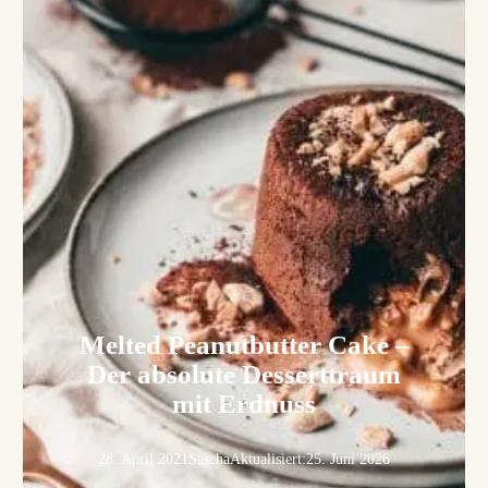
Melted Peanutbutter Cake –
Der absolute Desserttraum
mit Erdnuss
28. April 2021
Sascha
Aktualisiert:
25. Juni 2026