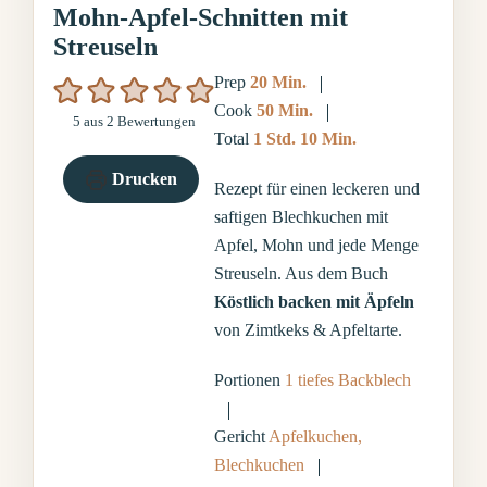
Mohn-Apfel-Schnitten mit
Streuseln
Minuten
Prep
20
Min.
Minuten
Cook
50
Min.
5
aus
2
Bewertungen
Stunde
Minuten
Total
1
Std.
10
Min.
Drucken
Rezept für einen leckeren und
saftigen Blechkuchen mit
Apfel, Mohn und jede Menge
Streuseln. Aus dem Buch
Köstlich backen mit Äpfeln
von Zimtkeks & Apfeltarte.
Portionen
1
tiefes Backblech
Gericht
Apfelkuchen,
Blechkuchen