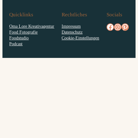
Quicklinks
Rechtliches
Socials
facebook.com/diejungskochenundbacken
Instagram
pinterest.com/diejungs
Oma Lore Kreativagentur
Impressum
Food Fotografie
Datenschutz
Foodstudio
Cookie-Einstellungen
Podcast