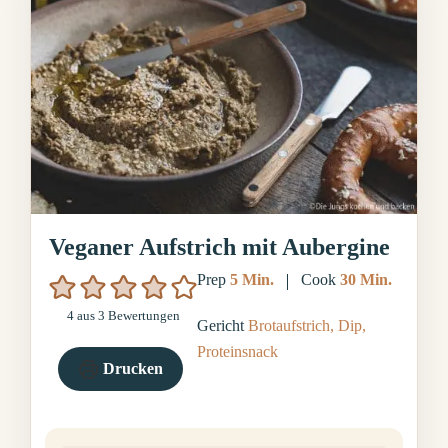
Veganer Aufstrich mit Aubergine
Minuten
Minuten
Prep
5
Min.
Cook
30
Min.
4
aus
3
Bewertungen
Gericht
Brotaufstrich, Dip,
Proteinsnack
Drucken