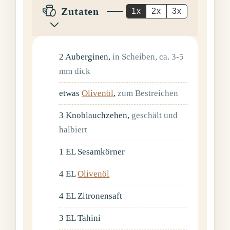
Zutaten
1x
2x
3x
2
Auberginen
,
in Scheiben, ca. 3-5
mm dick
etwas
Olivenöl
,
zum Bestreichen
3
Knoblauchzehen
,
geschält und
halbiert
1
EL
Sesamkörner
4
EL
Olivenöl
4
EL
Zitronensaft
3
EL
Tahini