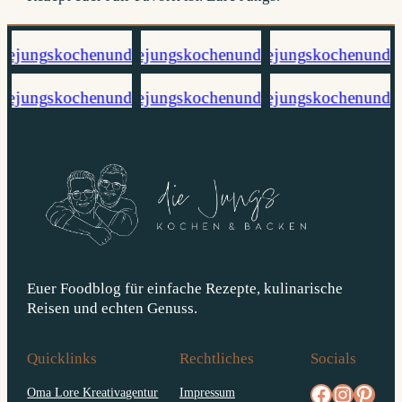
Euer Foodblog für einfache Rezepte, kulinarische
Reisen und echten Genuss.
Quicklinks
Rechtliches
Socials
facebook.com/diejungskochenundbacken
Instagram
pinterest.com/diejungs
Oma Lore Kreativagentur
Impressum