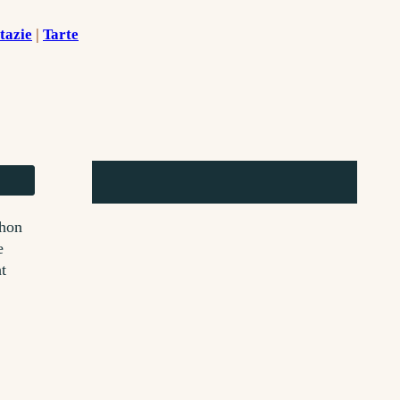
tazie
 | 
Tarte
chon
e
t