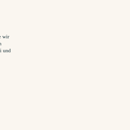
n
e wir
n
i und