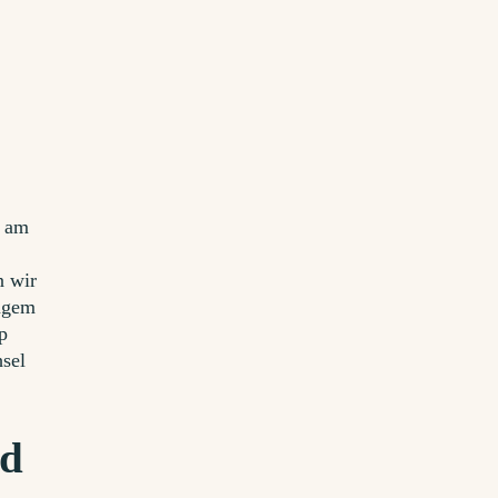
-
d am
n wir
angem
p
hsel
nd