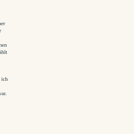
ner
r
hen
ählt
 ich
r
war.