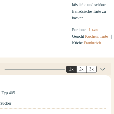
köstliche und schöne
französische Tarte zu
backen.
Portionen
1
Tarte
Gericht
Kuchen, Tarte
Küche
Frankreich
n
1x
2x
3x
,
Typ 405
rzucker