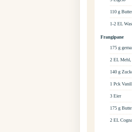
110
g
Butte
1-2
EL
Was
Frangipane
175
g
gema
2
EL
Mehl
140
g
Zuck
1
Pck
Vanil
3
Eier
175
g
Butte
2
EL
Cogn