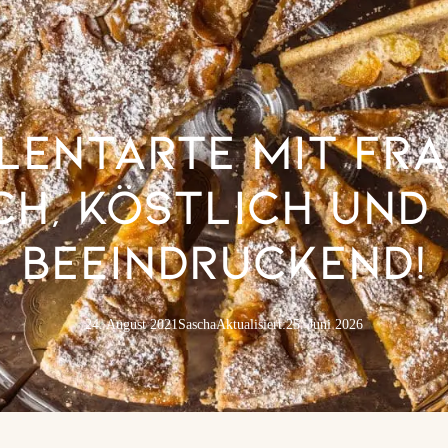
lentarte mit Fra
ch, köstlich und
beeindruckend!
24. August 2021
Sascha
Aktualisiert:
25. Juni 2026