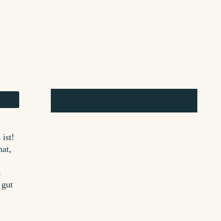
u
 ist!
hat,
t
 gut