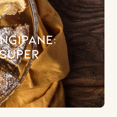
ngipane:
 super