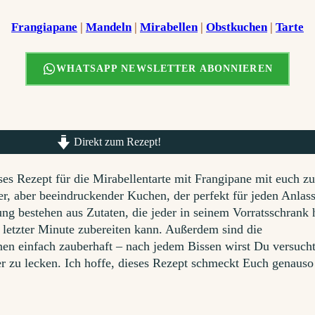
Frangiapane
 | 
Mandeln
 | 
Mirabellen
 | 
Obstkuchen
 | 
Tarte
WHATSAPP NEWSLETTER ABONNIEREN
Direkt zum Rezept!
eses Rezept für die Mirabellentarte mit Frangipane mit euch z
cher, aber beeindruckender Kuchen, der perfekt für jeden Anlass
ng bestehen aus Zutaten, die jeder in seinem Vorratsschrank 
n letzter Minute zubereiten kann. Außerdem sind die
n einfach zauberhaft – nach jedem Bissen wirst Du versuch
er zu lecken. Ich hoffe, dieses Rezept schmeckt Euch genauso