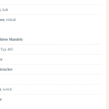
r
,
kalt
ser
,
eiskalt
hlene Mandeln
,
Typ 405
er
lezucker
r
,
weich
ac