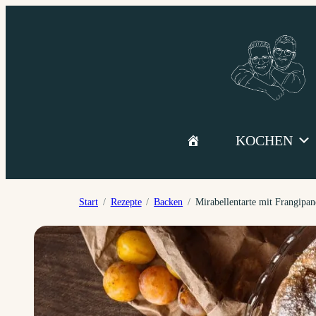
Zum
Inhalt
springen
KOCHEN
Start
Rezepte
Backen
Mirabellentarte mit Frangipan