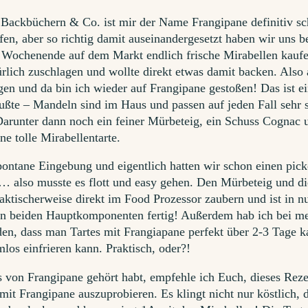
Backbüchern & Co. ist mir der Name Frangipane definitiv s
en, aber so richtig damit auseinandergesetzt haben wir uns b
m Wochenende auf dem Markt endlich frische Mirabellen kauf
ürlich zuschlagen und wollte direkt etwas damit backen. Also 
gen und da bin ich wieder auf Frangipane gestoßen! Das ist e
ßte – Mandeln sind im Haus und passen auf jeden Fall sehr 
Darunter dann noch ein feiner Mürbeteig, ein Schuss Cognac 
ine tolle Mirabellentarte.
pontane Eingebung und eigentlich hatten wir schon einen pick
… also musste es flott und easy gehen. Den Mürbeteig und di
ktischerweise direkt im Food Prozessor zaubern und ist in n
n beiden Hauptkomponenten fertig! Außerdem hab ich bei me
den, dass man Tartes mit Frangiapane perfekt über 2-3 Tage k
los einfrieren kann. Praktisch, oder?!
 von Frangipane gehört habt, empfehle ich Euch, dieses Reze
 mit Frangipane auszuprobieren. Es klingt nicht nur köstlich, 