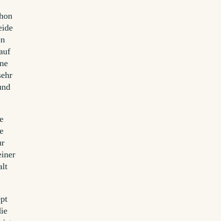
chon
eide
en
auf
ine
sehr
und
e
e
ur
iner
alt
pt
die