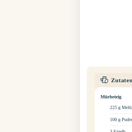
Zutate
Mürbeteig
225
g
Mehl
100
g
Pude
3
Eigelb