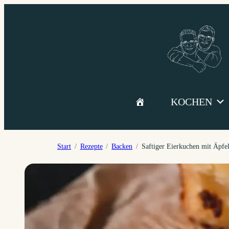
Zum
Inhalt
springen
KOCHEN
Start
Rezepte
Backen
Saftiger Eierkuchen mit Äpfe