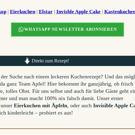
kop
 | 
Eierkuchen
 | 
Elstar
 | 
Invisble Apple Cake
 | 
Kastenkuche
WHATSAPP NEWSLETTER ABONNIEREN
Direkt zum Rezept!
f der Suche nach einem leckeren Kuchenrezept? Und das mögl
 da ganz Team Apfel! Hier bekommt ihr ganzjährig, ob frisc
 tolles Obst. Für uns selbst und auch für liebe Gäste geht ei
mer und man macht 100% nix falsch damit. Unser erster
 unser
Eierkuchen mit Äpfeln
, oder auch
Invisible Apple C
ich kinderleicht – probiert es aus!