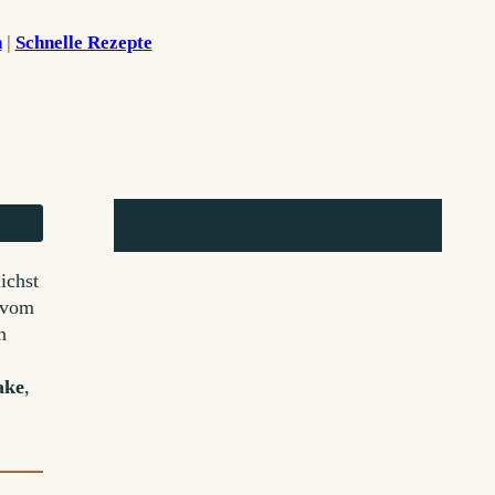
n
 | 
Schnelle Rezepte
ichst
h vom
n
ake
,