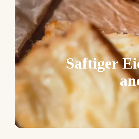
Saftiger E
an