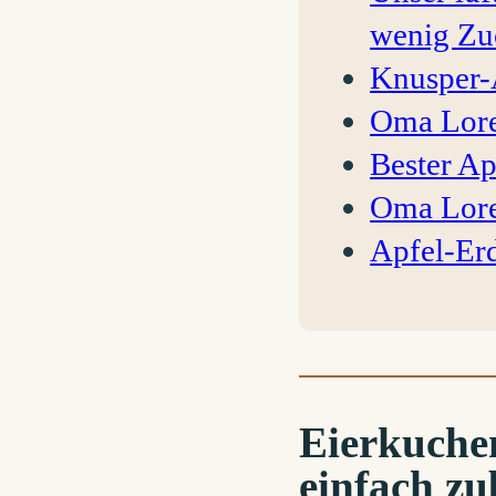
wenig Zu
Knusper-
Oma Lore
Bester Ap
Oma Lore
Apfel-Er
Eierkuchen
einfach zub