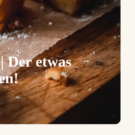
| Der etwas
en!