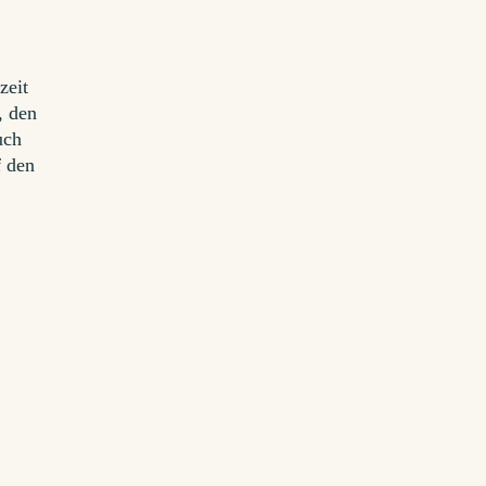
zeit
, den
uch
f den