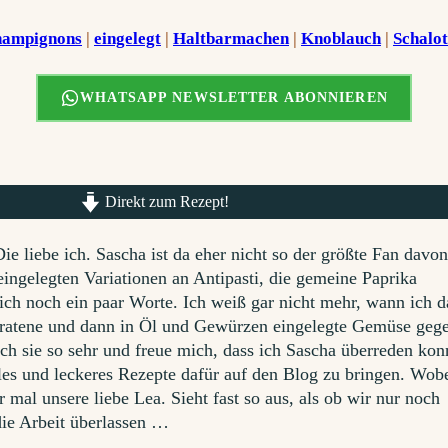
ampignons
 | 
eingelegt
 | 
Haltbarmachen
 | 
Knoblauch
 | 
Schalot
WHATSAPP NEWSLETTER ABONNIEREN
Direkt zum Rezept!
ie liebe ich. Sascha ist da eher nicht so der größte Fan davon
eingelegten Variationen an Antipasti, die gemeine Paprika
eich noch ein paar Worte. Ich weiß gar nicht mehr, wann ich d
ebratene und dann in Öl und Gewürzen eingelegte Gemüse geg
ch sie so sehr und freue mich, dass ich Sascha überreden kon
les und leckeres Rezepte dafür auf den Blog zu bringen. Wo
 mal unsere liebe Lea. Sieht fast so aus, als ob wir nur noch
die Arbeit überlassen …