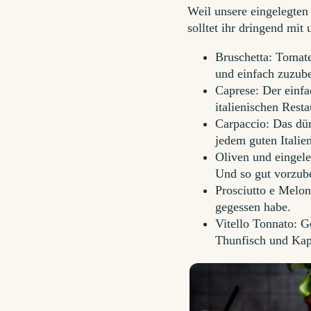
Weil unsere eingelegten 
solltet ihr dringend mi
Bruschetta: Tomate
und einfach zuzube
Caprese: Der einfa
italienischen Rest
Carpaccio: Das dün
jedem guten Italien
Oliven und eingele
Und so gut vorzube
Prosciutto e Melone
gegessen habe.
Vitello Tonnato: G
Thunfisch und Ka