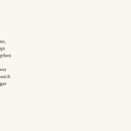
ne,
upt
gehen
ver
 auch
 gar