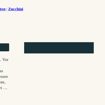
ten
 | 
Zucchini
. Vor
as
essen
nte,
bei …