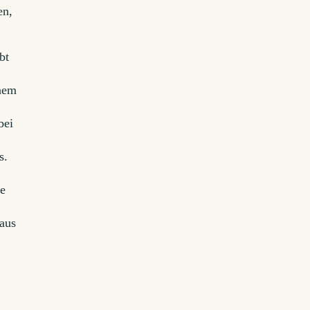
en,
bt
inem
bei
s.
ne
 aus